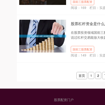
国前三股票配资
阅读：
169
栏目：
实
股票杠杆资金是什么
在股票投资领域国前三
说过杠杆交易能放大收益
国前三股票配资
阅读：
149
栏目：
实
首页
1
2
股票配资门户