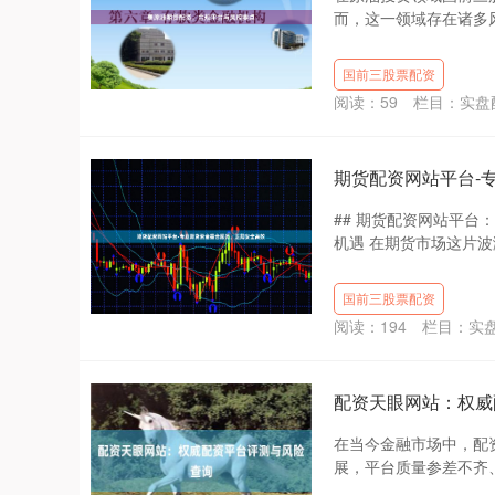
而，这一领域存在诸多风
国前三股票配资
阅读：
59
栏目：
实盘
期货配资网站平台-
## 期货配资网站平
机遇 在期货市场这片波
国前三股票配资
阅读：
194
栏目：
实
配资天眼网站：权威
在当今金融市场中，配
展，平台质量参差不齐、