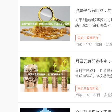
股票平台有哪些：券
对于刚接触股票投资的
惑：股票平台有哪些？不
国前三股票配资
阅读：
107
栏目：
炒
股票无息配资指南：
在股市投资中，许多投
常成为障碍。本文将为您
国前三股票配资
阅读：
97
栏目：
实盘
合法配资平台：正规