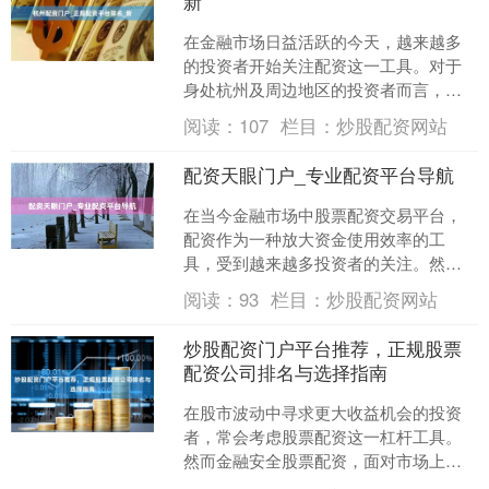
新
在金融市场日益活跃的今天，越来越多
的投资者开始关注配资这一工具。对于
身处杭州及周边地区的投资者而言，如
何找到一家可靠的配资平台股票配资交
阅读：
107
栏目：
炒股配资网站
易平台，成为了投资前必须....
配资天眼门户_专业配资平台导航
在当今金融市场中股票配资交易平台，
配资作为一种放大资金使用效率的工
具，受到越来越多投资者的关注。然
而，面对市场上众多的配资平台，如何
阅读：
93
栏目：
炒股配资网站
选择一家安全、合规、服务优质....
炒股配资门户平台推荐，正规股票
配资公司排名与选择指南
在股市波动中寻求更大收益机会的投资
者，常会考虑股票配资这一杠杆工具。
然而金融安全股票配资，面对市场上众
多的配资平台，如何辨别正规性并做出