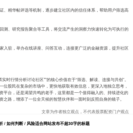
质量认证、精华帖评选等机制，逐步建立社区内的信任体系，帮助用户筛选高
、策略回测、研究报告聚合等工具，将交流产生的洞察力快速转化为可执行的
行业专家入驻，举办在线讲座、问答互动，连接更广泛的金融资源，提升社区
票实时行情分析讨论社区**的核心价值在于“筛选、解读、连接与共创”。
一位股民在复杂的市场中，更快地获取有效信息，更深入地独立思考，
资平台，还是渴望共鸣的老手，这里都是一个值得融入的、持续进化的
资之路，增添了一位全天候的智慧伙伴和一面时刻反照自身的镜子。
文章为作者独立观点，不代表股票配资门户观点
 / 如何判断 / 风险适合网站发布不超30字的标题