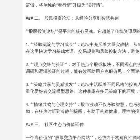
逻辑，将单纯的“看行情”升级为“读行情”。
### 二、 股民投资论坛：从经验分享到智慧共创
**股民投资论坛**是平台的核心灵魂。它超越了传统资讯
1. **经验沉淀与学习成长**：论坛中充斥着大量实战帖
在这里快速学习基础术语、交易规则和风险控制方法，避免
2. **观点交锋与验证**：对于热点个股或板块，不同观
调研和逻辑验证的过程，能有效帮助用户克服偏见，全面评
3. **策略共享与灵感激发**：论坛中活跃着不同风格的
量化爱好者交流模型思路。这种暴露在多元策略下的环境，
4. **情绪共鸣与心理支持**：股市波动不仅考验智慧，
励，在狂热时听到冷静的提醒，有助于构建健康、理性的投
### 三、 社区生态与价值延伸
一个高价值的**股票交流平台网站**，还致力于构建良性循