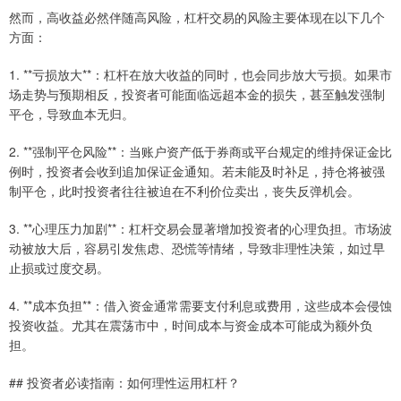
然而，高收益必然伴随高风险，杠杆交易的风险主要体现在以下几个
方面：
1. **亏损放大**：杠杆在放大收益的同时，也会同步放大亏损。如果市
场走势与预期相反，投资者可能面临远超本金的损失，甚至触发强制
平仓，导致血本无归。
2. **强制平仓风险**：当账户资产低于券商或平台规定的维持保证金比
例时，投资者会收到追加保证金通知。若未能及时补足，持仓将被强
制平仓，此时投资者往往被迫在不利价位卖出，丧失反弹机会。
3. **心理压力加剧**：杠杆交易会显著增加投资者的心理负担。市场波
动被放大后，容易引发焦虑、恐慌等情绪，导致非理性决策，如过早
止损或过度交易。
4. **成本负担**：借入资金通常需要支付利息或费用，这些成本会侵蚀
投资收益。尤其在震荡市中，时间成本与资金成本可能成为额外负
担。
## 投资者必读指南：如何理性运用杠杆？