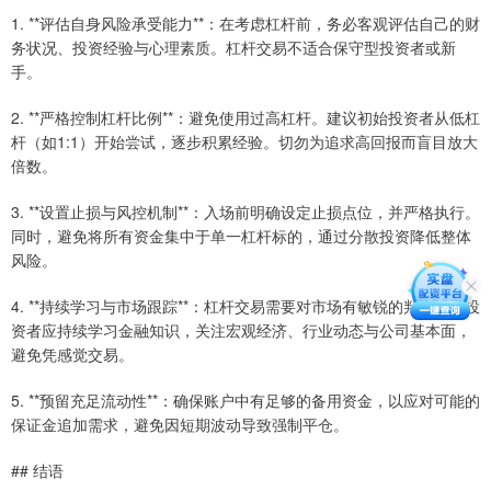
1. **评估自身风险承受能力**：在考虑杠杆前，务必客观评估自己的财
务状况、投资经验与心理素质。杠杆交易不适合保守型投资者或新
手。
2. **严格控制杠杆比例**：避免使用过高杠杆。建议初始投资者从低杠
杆（如1:1）开始尝试，逐步积累经验。切勿为追求高回报而盲目放大
倍数。
3. **设置止损与风控机制**：入场前明确设定止损点位，并严格执行。
同时，避免将所有资金集中于单一杠杆标的，通过分散投资降低整体
风险。
4. **持续学习与市场跟踪**：杠杆交易需要对市场有敏锐的判断力。投
资者应持续学习金融知识，关注宏观经济、行业动态与公司基本面，
避免凭感觉交易。
5. **预留充足流动性**：确保账户中有足够的备用资金，以应对可能的
保证金追加需求，避免因短期波动导致强制平仓。
## 结语